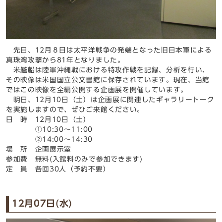
先日、12月８日は太平洋戦争の発端となった旧日本軍による
真珠湾攻撃から81年となりました。
米艦船は陸軍沖縄戦における特攻作戦を記録、分析を行い、
その映像は米国国立公文書館に保存されています。現在、当館
ではこの映像を全編公開する企画展を開催しています。
明日、12月10日（土）は企画展に関連したギャラリートーク
を実施しますので、ぜひご来館ください。
日 時 12月10日（土）
①10:30～11:00
②14:00～14:30
場 所 企画展示室
参加費 無料(入館料のみで参加できます)
定 員 各回30人（予約不要）
12月07日(水)