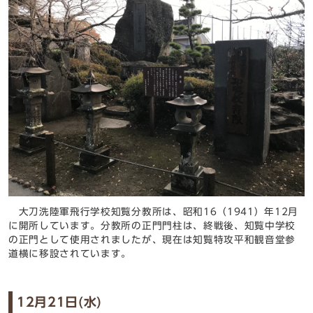
大刀洗陸軍飛行学校知覧分教所は、昭和16（1941）年12月
に開所しています。分教所の正門門柱は、終戦後、知覧中学校
の正門として使用されましたが、現在は知覧特攻平和観音堂参
道横に移設されています。
12月21日(水)