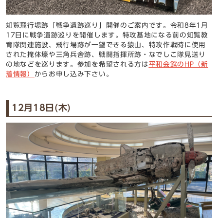
知覧飛行場跡「戦争遺跡巡り」開催のご案内です。令和8年1月
17日に戦争遺跡巡りを開催します。特攻基地になる前の知覧教
育隊関連施設、飛行場跡が一望できる猿山、特攻作戦時に使用
された掩体壕や三角兵舎跡、戦闘指揮所跡・なでしこ隊見送り
の地などを巡ります。参加を希望される方は
平和会館のHP（新
着情報）
からお申し込み下さい。
12月18日(木)