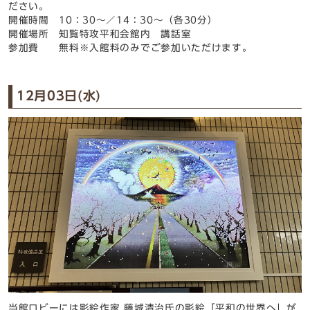
ださい。
開催時間 10：30～／14：30～（各30分）
開催場所 知覧特攻平和会館内 講話室
参加費 無料※入館料のみでご参加いただけます。
12月03日(水)
当館ロビーには影絵作家 藤城清治氏の影絵「平和の世界へ」が