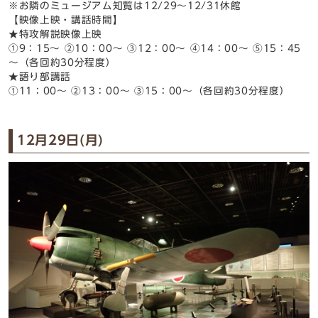
※お隣のミュージアム知覧は12/29～12/31休館
【映像上映・講話時間】
★特攻解説映像上映
①9：15～ ②10：00～ ③12：00～ ④14：00～ ⑤15：45
～（各回約30分程度）
★語り部講話
①11：00～ ②13：00～ ③15：00～（各回約30分程度）
12月29日(月)