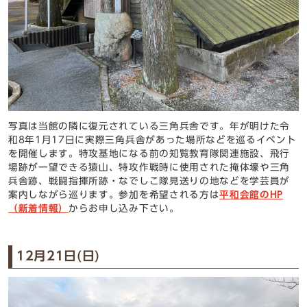
写真は当館の隣に復元されている三角兵舎です。年が明けた令
和8年1月17日に実際三角兵舎があった場所などを巡るイベント
を開催します。特攻基地になる前の知覧教育隊関連施設、飛行
場跡が一望できる猿山、特攻作戦時に使用された掩体壕や三角
兵舎跡、戦闘指揮所跡・なでしこ隊見送りの地などを学芸員が
案内しながら巡ります。参加を希望される方は
平和会館のHP
（新着情報）
からお申し込み下さい。
12月21日(日)