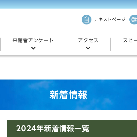
テキストページ
来館者アンケート
アクセス
スピ
来館者アンケート
所在地・アクセス
スピー
来館者の声
県外からのアクセス
募集要
鹿児島空港から
作品集
新着情報
鹿児島中央駅から
第36
審査結
観光）
周辺の駅から
スピー
2024年新着情報一覧
ラリー
車でのアクセス