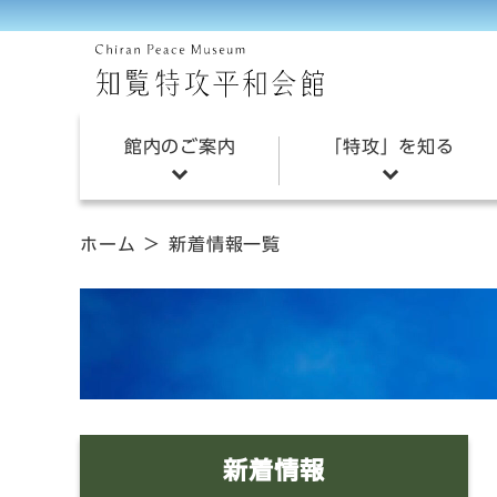
館内のご案内
「特攻」を知る
知覧特攻平和会館とは
知覧飛行場の再現
ホーム
新着情報一覧
フロアガイド
特攻作戦に至る経緯
ご利用案内
航空特攻作戦の概要
戦跡案内
戦跡を巡る（タクシー
新着情報
会館見学の流れ