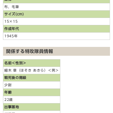
布，毛筆
サイズ(cm)
15×15
作成年代
1945年
関係する特攻隊員情報
名前＜性別＞
細木 章（ほそき あきら）＜男＞
戦死後の階級
少尉
年齢
22歳
出撃基地