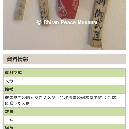
資料情報
資料型式
人形
備考
群馬県内の地元女性２名が，特攻隊員の細木章少尉（22歳）
に贈った人形
数量
１件
媒体